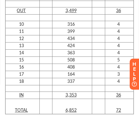
H
E
L
P